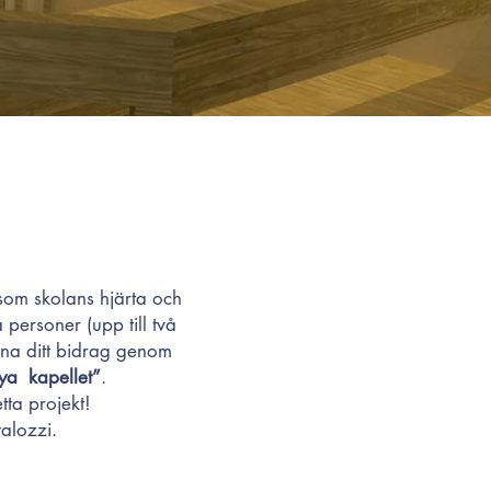
s som skolans hjärta och
 personer (upp till två
gärna ditt bidrag genom
ya kapellet”
.
tta projekt!
alozzi.