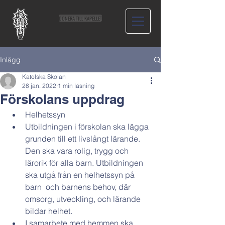
DONERA TILL KAPELLET
Inlägg
Katolska Skolan
28 jan. 2022
1 min läsning
Förskolans uppdrag
Helhetssyn
Utbildningen i förskolan ska lägga 
grunden till ett livslångt lärande. 
Den ska vara rolig, trygg och 
lärorik för alla barn. Utbildningen 
ska utgå från en helhetssyn på 
barn  och barnens behov, där 
omsorg, utveckling, och lärande 
bildar helhet.
I samarbete med hemmen ska 